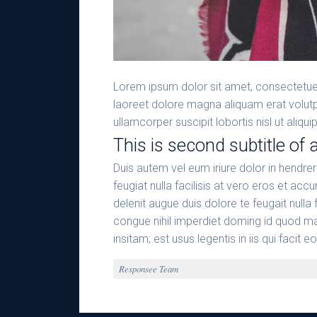
Lorem ipsum dolor sit amet, consectetuer
laoreet dolore magna aliquam erat volutpa
ullamcorper suscipit lobortis nisl ut al
This is second subtitle of a
Duis autem vel eum iriure dolor in hendrer
feugiat nulla facilisis at vero eros et acc
delenit augue duis dolore te feugait nulla
congue nihil imperdiet doming id quod m
insitam; est usus legentis in iis qui facit 
Responsee Team