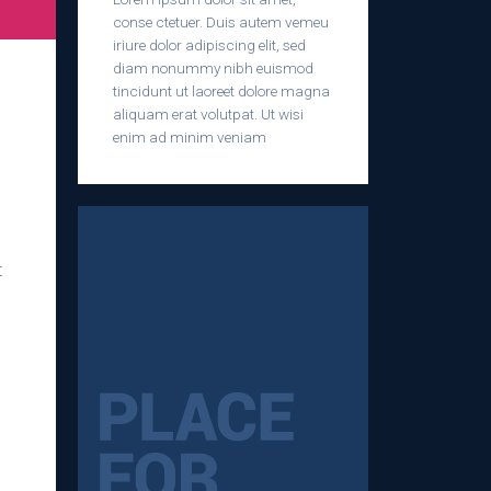
conse ctetuer. Duis autem vemeu
iriure dolor adipiscing elit, sed
diam nonummy nibh euismod
tincidunt ut laoreet dolore magna
aliquam erat volutpat. Ut wisi
enim ad minim veniam
t