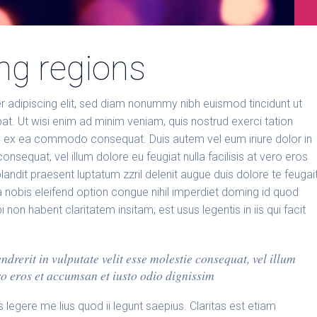
ing regions
 adipiscing elit, sed diam nonummy nibh euismod tincidunt ut
t. Ut wisi enim ad minim veniam, quis nostrud exerci tation
quip ex ea commodo consequat. Duis autem vel eum iriure dolor in
consequat, vel illum dolore eu feugiat nulla facilisis at vero eros
andit praesent luptatum zzril delenit augue duis dolore te feugai
ta nobis eleifend option congue nihil imperdiet doming id quod
n habent claritatem insitam; est usus legentis in iis qui facit
ndrerit in vulputate velit esse molestie consequat, vel illum
ero eros et accumsan et iusto odio dignissim
legere me lius quod ii legunt saepius. Claritas est etiam