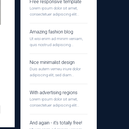
Free responsive template
Lorem ipsum dolor sit amet,
consectetuer adipiscing elit...
Amazing fashion blog
Ut wisi enim ad minim veniam,
quis nostrud adipiscing...
Nice minimalist design
Duis autem vemeu iriure dolor
adipiscing elit, sed diam...
With advertising regions
Lorem ipsum dolor sit amet,
consectetuer adipiscing elit...
And again - it's totally free!