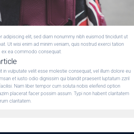
 adipiscing elit, sed diam nonummy nibh euismod tincidunt ut
t. Ut wisi enim ad minim veniam, quis nostrud exerci tation
iquip ex ea commodo consequat.
rticle
it in vulputate velit esse molestie consequat, vel illum dolore eu
umsan et iusto odio dignissim qui blandit praesent luptatum zzril
 facilisi. Nam liber tempor cum soluta nobis eleifend option
azim placerat facer possim assum. Typi non habent claritatem
eorum claritatem.