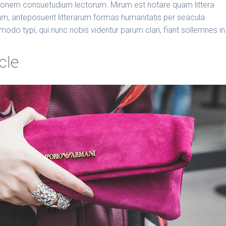
ionem consuetudium lectorum. Mirum est notare quam littera
, anteposuerit litterarum formas humanitatis per seacula
do typi, qui nunc nobis videntur parum clari, fiant sollemnes in
icle