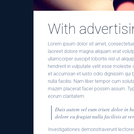
With advertis
Lorem ipsum dolor sit amet, consectetuer
laoreet dolore magna aliquam erat volutpa
ullamcorper suscipit lobortis nisl ut ali
hendrerit in vulputate velit esse molestie 
et accumsan et iusto odio dignissim qui bl
nulla facilisi. Nam liber tempor cum solu
mazim placerat facer possim assum. Typi no
eorum claritatem.
Duis autem vel eum iriure dolor in he
dolore eu feugiat nulla facilisis at v
Investigationes demonstraverunt lectores 