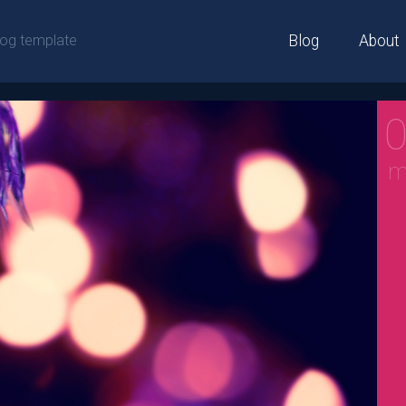
Blog
About
log template
m