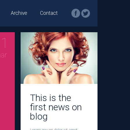
Archive
Contact
01
ar
This is the
first news on
blog
Lorem ipsum dolor sit amet,