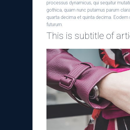
processus dynamicus, qui sequitur mutat
gothica, quam nunc putamus parum claram
quarta decima et quinta decima. Eodem mo
futurum.
This is subtitle of art